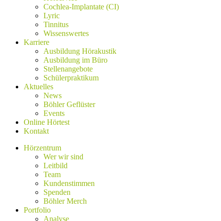
Cochlea-Implantate (CI)
Lyric
Tinnitus
Wissenswertes
Karriere
Ausbildung Hörakustik
Ausbildung im Büro
Stellenangebote
Schülerpraktikum
Aktuelles
News
Böhler Geflüster
Events
Online Hörtest
Kontakt
Hörzentrum
Wer wir sind
Leitbild
Team
Kundenstimmen
Spenden
Böhler Merch
Portfolio
Analyse