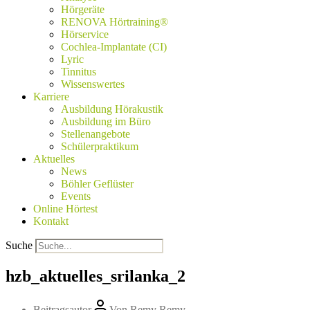
Hörgeräte
RENOVA Hörtraining®
Hörservice
Cochlea-Implantate (CI)
Lyric
Tinnitus
Wissenswertes
Karriere
Ausbildung Hörakustik
Ausbildung im Büro
Stellenangebote
Schülerpraktikum
Aktuelles
News
Böhler Geflüster
Events
Online Hörtest
Kontakt
Suche
hzb_aktuelles_srilanka_2
Beitragsautor
Von
Remy Remy