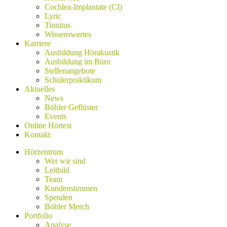
Cochlea-Implantate (CI)
Lyric
Tinnitus
Wissenswertes
Karriere
Ausbildung Hörakustik
Ausbildung im Büro
Stellenangebote
Schülerpraktikum
Aktuelles
News
Böhler Geflüster
Events
Online Hörtest
Kontakt
Hörzentrum
Wer wir sind
Leitbild
Team
Kundenstimmen
Spenden
Böhler Merch
Portfolio
Analyse