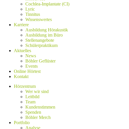
Cochlea-Implantate (CI)
Lyric
Tinnitus
Wissenswertes
Karriere
Ausbildung Hörakustik
Ausbildung im Büro
Stellenangebote
Schülerpraktikum
Aktuelles
News
Böhler Geflüster
Events
Online Hörtest
Kontakt
Hörzentrum
Wer wir sind
Leitbild
Team
Kundenstimmen
Spenden
Böhler Merch
Portfolio
Analyse