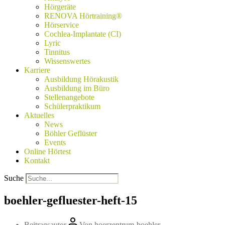
Hörgeräte
RENOVA Hörtraining®
Hörservice
Cochlea-Implantate (CI)
Lyric
Tinnitus
Wissenswertes
Karriere
Ausbildung Hörakustik
Ausbildung im Büro
Stellenangebote
Schülerpraktikum
Aktuelles
News
Böhler Geflüster
Events
Online Hörtest
Kontakt
Suche
boehler-gefluester-heft-15
Beitragsautor
Von
hoerzentrum-boehler