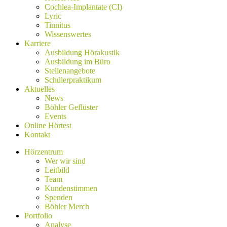
Cochlea-Implantate (CI)
Lyric
Tinnitus
Wissenswertes
Karriere
Ausbildung Hörakustik
Ausbildung im Büro
Stellenangebote
Schülerpraktikum
Aktuelles
News
Böhler Geflüster
Events
Online Hörtest
Kontakt
Hörzentrum
Wer wir sind
Leitbild
Team
Kundenstimmen
Spenden
Böhler Merch
Portfolio
Analyse