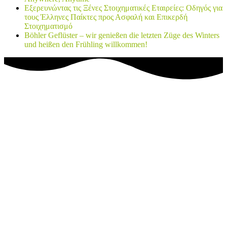
Εξερευνώντας τις Ξένες Στοιχηματικές Εταιρείες: Οδηγός για
τους Έλληνες Παίκτες προς Ασφαλή και Επικερδή
Στοιχηματισμό
Böhler Geflüster – wir genießen die letzten Züge des Winters
und heißen den Frühling willkommen!