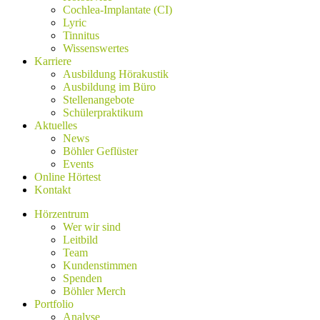
Cochlea-Implantate (CI)
Lyric
Tinnitus
Wissenswertes
Karriere
Ausbildung Hörakustik
Ausbildung im Büro
Stellenangebote
Schülerpraktikum
Aktuelles
News
Böhler Geflüster
Events
Online Hörtest
Kontakt
Hörzentrum
Wer wir sind
Leitbild
Team
Kundenstimmen
Spenden
Böhler Merch
Portfolio
Analyse