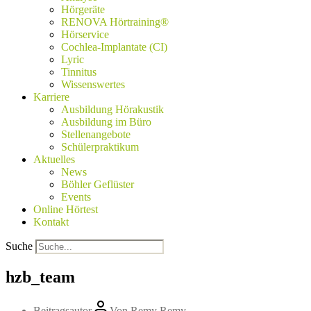
Hörgeräte
RENOVA Hörtraining®
Hörservice
Cochlea-Implantate (CI)
Lyric
Tinnitus
Wissenswertes
Karriere
Ausbildung Hörakustik
Ausbildung im Büro
Stellenangebote
Schülerpraktikum
Aktuelles
News
Böhler Geflüster
Events
Online Hörtest
Kontakt
Suche
hzb_team
Beitragsautor
Von
Remy Remy