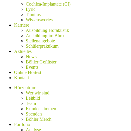
Cochlea-Implantate (CI)
Lyric
Tinnitus
Wissenswertes
Karriere
Ausbildung Hörakustik
Ausbildung im Büro
Stellenangebote
Schülerpraktikum
Aktuelles
News
Böhler Geflüster
Events
Online Hörtest
Kontakt
Hörzentrum
Wer wir sind
Leitbild
Team
Kundenstimmen
Spenden
Böhler Merch
Portfolio
Analyse