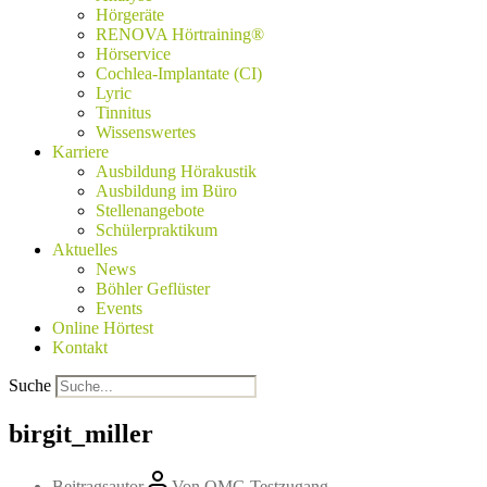
Hörgeräte
RENOVA Hörtraining®
Hörservice
Cochlea-Implantate (CI)
Lyric
Tinnitus
Wissenswertes
Karriere
Ausbildung Hörakustik
Ausbildung im Büro
Stellenangebote
Schülerpraktikum
Aktuelles
News
Böhler Geflüster
Events
Online Hörtest
Kontakt
Suche
birgit_miller
Beitragsautor
Von
OMG Testzugang