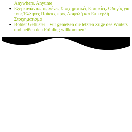
Anywhere, Anytime
Εξερευνώντας τις Ξένες Στοιχηματικές Εταιρείες: Οδηγός για
τους Έλληνες Παίκτες προς Ασφαλή και Επικερδή
Στοιχηματισμό
Böhler Geflüster – wir genießen die letzten Züge des Winters
und heißen den Frühling willkommen!