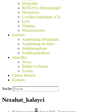
Hörgeräte
RENOVA Hörtraining®
Hörservice
Cochlea-Implantate (CI)
Lyric
Tinnitus
Wissenswertes
Karriere
Ausbildung Hörakustik
Ausbildung im Büro
Stellenangebote
Schülerpraktikum
Aktuelles
News
Böhler Geflüster
Events
Online Hörtest
Kontakt
Suche
Nezahat_kalayci
Beitragsautor
Von
OMG Testzugang