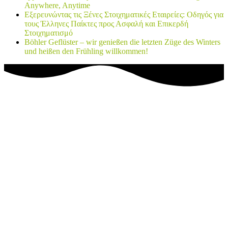
Anywhere, Anytime
Εξερευνώντας τις Ξένες Στοιχηματικές Εταιρείες: Οδηγός για
τους Έλληνες Παίκτες προς Ασφαλή και Επικερδή
Στοιχηματισμό
Böhler Geflüster – wir genießen die letzten Züge des Winters
und heißen den Frühling willkommen!