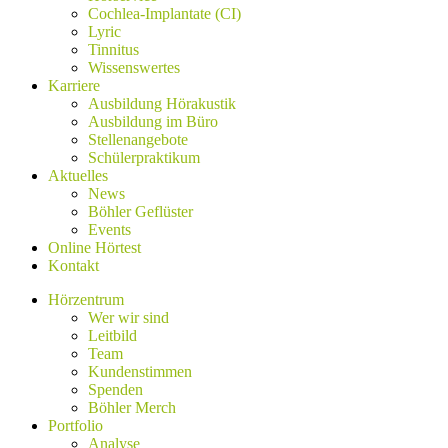
Cochlea-Implantate (CI)
Lyric
Tinnitus
Wissenswertes
Karriere
Ausbildung Hörakustik
Ausbildung im Büro
Stellenangebote
Schülerpraktikum
Aktuelles
News
Böhler Geflüster
Events
Online Hörtest
Kontakt
Hörzentrum
Wer wir sind
Leitbild
Team
Kundenstimmen
Spenden
Böhler Merch
Portfolio
Analyse