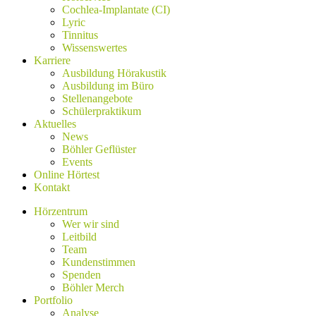
Cochlea-Implantate (CI)
Lyric
Tinnitus
Wissenswertes
Karriere
Ausbildung Hörakustik
Ausbildung im Büro
Stellenangebote
Schülerpraktikum
Aktuelles
News
Böhler Geflüster
Events
Online Hörtest
Kontakt
Hörzentrum
Wer wir sind
Leitbild
Team
Kundenstimmen
Spenden
Böhler Merch
Portfolio
Analyse