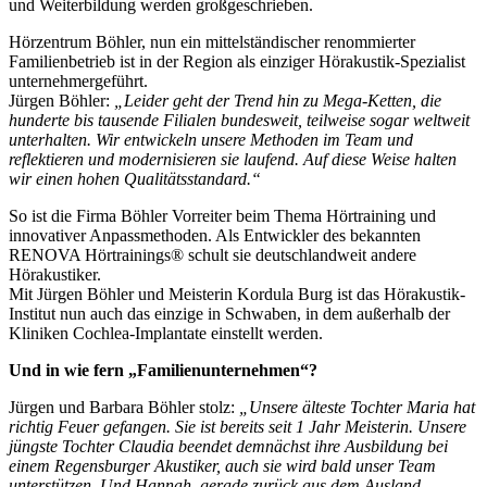
und Weiterbildung werden großgeschrieben.
Hörzentrum Böhler, nun ein mittelständischer renommierter
Familienbetrieb ist in der Region als einziger Hörakustik-Spezialist
unternehmergeführt.
Jürgen Böhler:
„Leider geht der Trend hin zu Mega-Ketten, die
hunderte bis tausende Filialen bundesweit, teilweise sogar weltweit
unterhalten. Wir entwickeln unsere Methoden im Team und
reflektieren und modernisieren sie laufend. Auf diese Weise halten
wir einen hohen Qualitätsstandard.“
So ist die Firma Böhler Vorreiter beim Thema Hörtraining und
innovativer Anpassmethoden. Als Entwickler des bekannten
RENOVA Hörtrainings® schult sie deutschlandweit andere
Hörakustiker.
Mit Jürgen Böhler und Meisterin Kordula Burg ist das Hörakustik-
Institut nun auch das einzige in Schwaben, in dem außerhalb der
Kliniken Cochlea-Implantate einstellt werden.
Und in wie fern „Familienunternehmen“?
Jürgen und Barbara Böhler stolz:
„Unsere älteste Tochter Maria hat
richtig Feuer gefangen. Sie ist bereits seit 1 Jahr Meisterin. Unsere
jüngste Tochter Claudia beendet demnächst ihre Ausbildung bei
einem Regensburger Akustiker, auch sie wird bald unser Team
unterstützen. Und Hannah, gerade zurück aus dem Ausland,