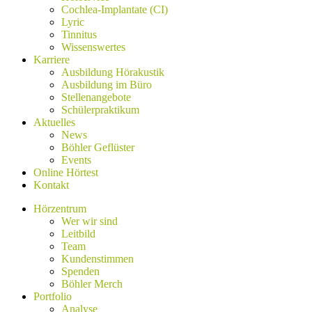
Cochlea-Implantate (CI)
Lyric
Tinnitus
Wissenswertes
Karriere
Ausbildung Hörakustik
Ausbildung im Büro
Stellenangebote
Schülerpraktikum
Aktuelles
News
Böhler Geflüster
Events
Online Hörtest
Kontakt
Hörzentrum
Wer wir sind
Leitbild
Team
Kundenstimmen
Spenden
Böhler Merch
Portfolio
Analyse