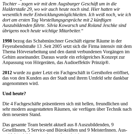
Tochter – zogen wir mit dem Augsburger Geschäft um in die
Halderstaße 29, wo wir auch heute noch sind. Hier hatten wir
wesentlich mehr Entwicklungsmöglichkeiten. Ich weiß noch, wie ich
dort am ersten Tag Vorstellungsgespräche mit 2 künftigen
Auszubildenden führte. Silvia Kowarsch und Roland Jeschke sind
übrigens noch heute wichtige Mitarbeiter.“
1998
bezog das Schabmünchner Geschäft eigene Räume in der
Feyerabendstraße 13 .Seit 2005 setzt sich die Firma intensiv mit dem
Thema Hörverarbeitung und den damit verbundenen Vorgängen im
Gehirn auseinander. Daraus wurde ein erfolgreiches Konzept zur
Anpassung von Hörgeräten, das Audioeffektiv Prinzip®.
2012
wurde zu guter Letzt ein Fachgeschäft in Gersthofen eröffnet,
das von den Kunden aus der Stadt und ihrem Umfeld sehr dankbar
angenommen wird.
Und heute?
Die 4 Fachgeschäfte präsentieren sich mit hellen, freundlichen und
sehr modern ausgestatteten Räumen, sie verfügen über Technik nach
dem neuesten Stand.
Das gesamte Team besteht aktuell aus 8 Auszubildenden, 9
GesellInnen, 5 Service-und Bürokräften und 9 MeisterInnen. Aus-