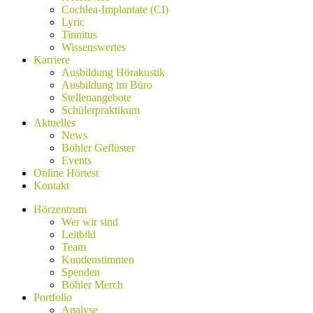
Cochlea-Implantate (CI)
Lyric
Tinnitus
Wissenswertes
Karriere
Ausbildung Hörakustik
Ausbildung im Büro
Stellenangebote
Schülerpraktikum
Aktuelles
News
Böhler Geflüster
Events
Online Hörtest
Kontakt
Hörzentrum
Wer wir sind
Leitbild
Team
Kundenstimmen
Spenden
Böhler Merch
Portfolio
Analyse