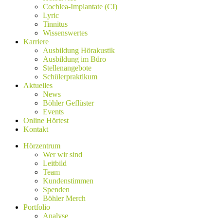
Cochlea-Implantate (CI)
Lyric
Tinnitus
Wissenswertes
Karriere
Ausbildung Hörakustik
Ausbildung im Büro
Stellenangebote
Schülerpraktikum
Aktuelles
News
Böhler Geflüster
Events
Online Hörtest
Kontakt
Hörzentrum
Wer wir sind
Leitbild
Team
Kundenstimmen
Spenden
Böhler Merch
Portfolio
Analyse