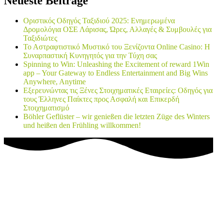
Neueste Beiträge
Οριστικός Οδηγός Ταξιδιού 2025: Ενημερωμένα
Δρομολόγια ΟΣΕ Λάρισας, Ώρες, Αλλαγές & Συμβουλές για
Ταξιδιώτες
Το Αστραφτιστικό Μυστικό του Ξενίζοντα Online Casino: Η
Συναρπαστική Κυνηγητός για την Τύχη σας
Spinning to Win: Unleashing the Excitement of reward 1Win
app – Your Gateway to Endless Entertainment and Big Wins
Anywhere, Anytime
Εξερευνώντας τις Ξένες Στοιχηματικές Εταιρείες: Οδηγός για
τους Έλληνες Παίκτες προς Ασφαλή και Επικερδή
Στοιχηματισμό
Böhler Geflüster – wir genießen die letzten Züge des Winters
und heißen den Frühling willkommen!