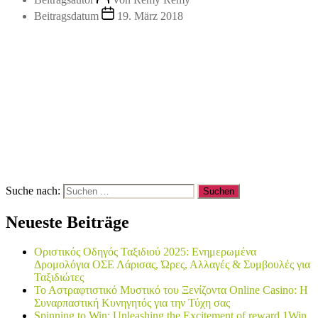
Beitragsdatum
19. März 2018
Suche nach:
Neueste Beiträge
Οριστικός Οδηγός Ταξιδιού 2025: Ενημερωμένα
Δρομολόγια ΟΣΕ Λάρισας, Ώρες, Αλλαγές & Συμβουλές για
Ταξιδιώτες
Το Αστραφτιστικό Μυστικό του Ξενίζοντα Online Casino: Η
Συναρπαστική Κυνηγητός για την Τύχη σας
Spinning to Win: Unleashing the Excitement of reward 1Win