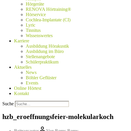
Hörgeräte
RENOVA Hörtraining®
Hörservice
Cochlea-Implantate (CI)
Lyric
Tinnitus
Wissenswertes
Karriere
Ausbildung Hörakustik
Ausbildung im Büro
Stellenangebote
Schülerpraktikum
Aktuelles
News
Böhler Geflüster
Events
Online Hörtest
Kontakt
Suche
hzb_eroeffnungsfeier-molekularkoch
Beitragsautor
Von
Remy Remy