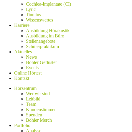
Cochlea-Implantate (CI)
Lyric
Tinnitus
Wissenswertes
Karriere
Ausbildung Hörakustik
Ausbildung im Büro
Stellenangebote
Schülerpraktikum
Aktuelles
News
Böhler Geflüster
Events
Online Hörtest
Kontakt
Hörzentrum
Wer wir sind
Leitbild
Team
Kundenstimmen
Spenden
Böhler Merch
Portfolio
Analyse