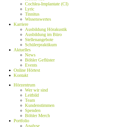
Cochlea-Implantate (CI)
Lyric
Tinnitus
Wissenswertes
Karriere
Ausbildung Hörakustik
Ausbildung im Büro
Stellenangebote
Schülerpraktikum
Aktuelles
News
Böhler Geflüster
Events
Online Hörtest
Kontakt
Hörzentrum
Wer wir sind
Leitbild
Team
Kundenstimmen
Spenden
Böhler Merch
Portfolio
Analyse