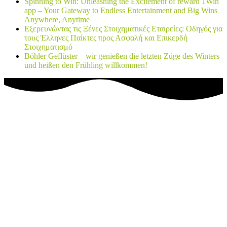
Spinning to Win: Unleashing the Excitement of reward 1Win
app – Your Gateway to Endless Entertainment and Big Wins
Anywhere, Anytime
Εξερευνώντας τις Ξένες Στοιχηματικές Εταιρείες: Οδηγός για
τους Έλληνες Παίκτες προς Ασφαλή και Επικερδή
Στοιχηματισμό
Böhler Geflüster – wir genießen die letzten Züge des Winters
und heißen den Frühling willkommen!