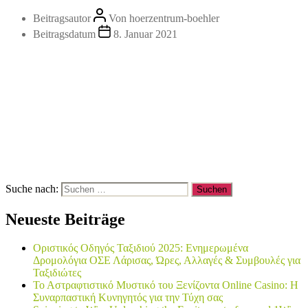
Beitragsautor
Von
hoerzentrum-boehler
Beitragsdatum
8. Januar 2021
Suche nach:
Neueste Beiträge
Οριστικός Οδηγός Ταξιδιού 2025: Ενημερωμένα
Δρομολόγια ΟΣΕ Λάρισας, Ώρες, Αλλαγές & Συμβουλές για
Ταξιδιώτες
Το Αστραφτιστικό Μυστικό του Ξενίζοντα Online Casino: Η
Συναρπαστική Κυνηγητός για την Τύχη σας