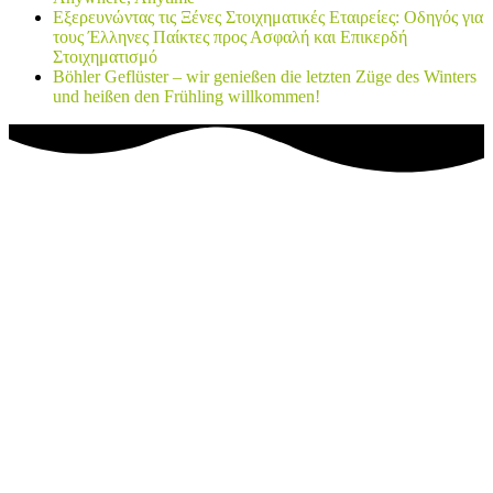
Εξερευνώντας τις Ξένες Στοιχηματικές Εταιρείες: Οδηγός για
τους Έλληνες Παίκτες προς Ασφαλή και Επικερδή
Στοιχηματισμό
Böhler Geflüster – wir genießen die letzten Züge des Winters
und heißen den Frühling willkommen!