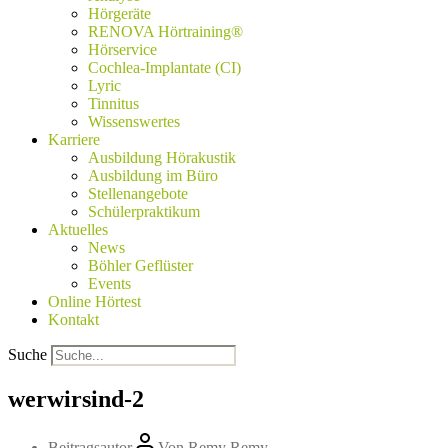
Hörgeräte
RENOVA Hörtraining®
Hörservice
Cochlea-Implantate (CI)
Lyric
Tinnitus
Wissenswertes
Karriere
Ausbildung Hörakustik
Ausbildung im Büro
Stellenangebote
Schülerpraktikum
Aktuelles
News
Böhler Geflüster
Events
Online Hörtest
Kontakt
Suche
werwirsind-2
Beitragsautor
Von
Remy Remy