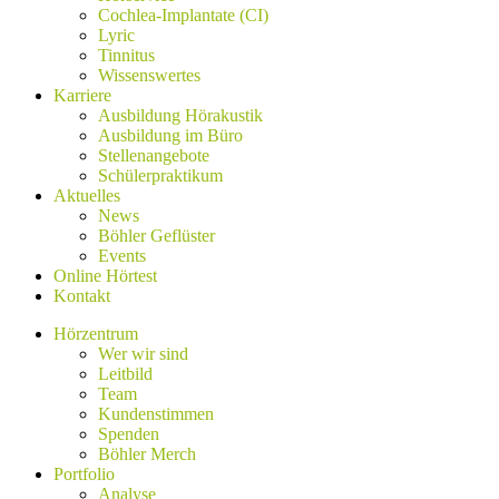
Cochlea-Implantate (CI)
Lyric
Tinnitus
Wissenswertes
Karriere
Ausbildung Hörakustik
Ausbildung im Büro
Stellenangebote
Schülerpraktikum
Aktuelles
News
Böhler Geflüster
Events
Online Hörtest
Kontakt
Hörzentrum
Wer wir sind
Leitbild
Team
Kundenstimmen
Spenden
Böhler Merch
Portfolio
Analyse