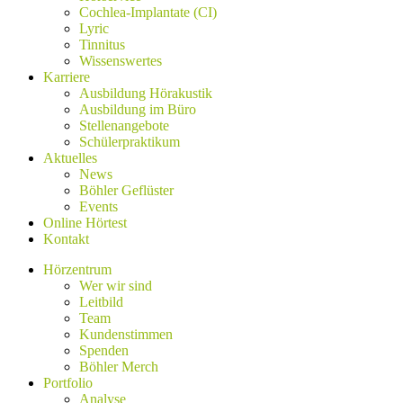
Cochlea-Implantate (CI)
Lyric
Tinnitus
Wissenswertes
Karriere
Ausbildung Hörakustik
Ausbildung im Büro
Stellenangebote
Schülerpraktikum
Aktuelles
News
Böhler Geflüster
Events
Online Hörtest
Kontakt
Hörzentrum
Wer wir sind
Leitbild
Team
Kundenstimmen
Spenden
Böhler Merch
Portfolio
Analyse