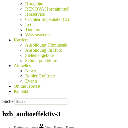
Hörgeräte
RENOVA Hörtraining®
Hörservice
Cochlea-Implantate (CI)
Lyric
Tinnitus
Wissenswertes
Karriere
Ausbildung Hörakustik
Ausbildung im Büro
Stellenangebote
Schülerpraktikum
Aktuelles
News
Böhler Geflüster
Events
Online Hörtest
Kontakt
Suche
hzb_audioeffektiv-3
Beitragsautor
Von
Remy Remy