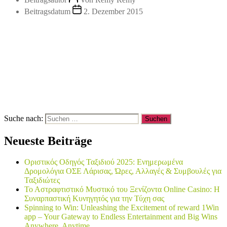
Beitragsdatum
2. Dezember 2015
Suche nach:
Neueste Beiträge
Οριστικός Οδηγός Ταξιδιού 2025: Ενημερωμένα
Δρομολόγια ΟΣΕ Λάρισας, Ώρες, Αλλαγές & Συμβουλές για
Ταξιδιώτες
Το Αστραφτιστικό Μυστικό του Ξενίζοντα Online Casino: Η
Συναρπαστική Κυνηγητός για την Τύχη σας
Spinning to Win: Unleashing the Excitement of reward 1Win
app – Your Gateway to Endless Entertainment and Big Wins
Anywhere, Anytime