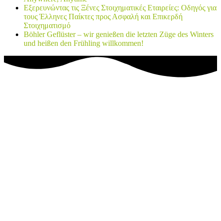
Εξερευνώντας τις Ξένες Στοιχηματικές Εταιρείες: Οδηγός για
τους Έλληνες Παίκτες προς Ασφαλή και Επικερδή
Στοιχηματισμό
Böhler Geflüster – wir genießen die letzten Züge des Winters
und heißen den Frühling willkommen!