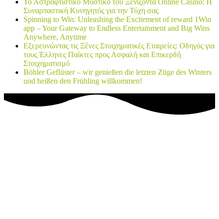
Το Αστραφτιστικό Μυστικό του Ξενίζοντα Online Casino: Η
Συναρπαστική Κυνηγητός για την Τύχη σας
Spinning to Win: Unleashing the Excitement of reward 1Win
app – Your Gateway to Endless Entertainment and Big Wins
Anywhere, Anytime
Εξερευνώντας τις Ξένες Στοιχηματικές Εταιρείες: Οδηγός για
τους Έλληνες Παίκτες προς Ασφαλή και Επικερδή
Στοιχηματισμό
Böhler Geflüster – wir genießen die letzten Züge des Winters
und heißen den Frühling willkommen!