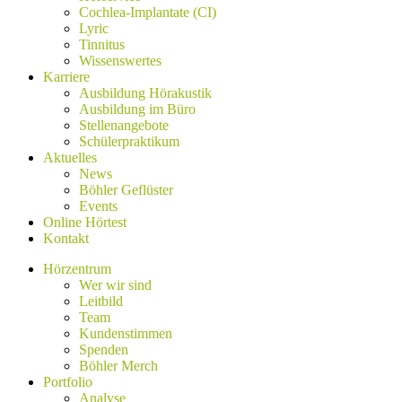
Cochlea-Implantate (CI)
Lyric
Tinnitus
Wissenswertes
Karriere
Ausbildung Hörakustik
Ausbildung im Büro
Stellenangebote
Schülerpraktikum
Aktuelles
News
Böhler Geflüster
Events
Online Hörtest
Kontakt
Hörzentrum
Wer wir sind
Leitbild
Team
Kundenstimmen
Spenden
Böhler Merch
Portfolio
Analyse