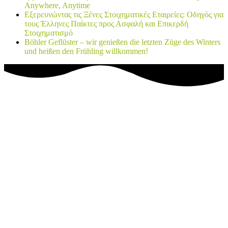
Anywhere, Anytime
Εξερευνώντας τις Ξένες Στοιχηματικές Εταιρείες: Οδηγός για
τους Έλληνες Παίκτες προς Ασφαλή και Επικερδή
Στοιχηματισμό
Böhler Geflüster – wir genießen die letzten Züge des Winters
und heißen den Frühling willkommen!