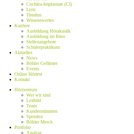
Cochlea-Implantate (CI)
Lyric
Tinnitus
Wissenswertes
Karriere
Ausbildung Hörakustik
Ausbildung im Büro
Stellenangebote
Schülerpraktikum
Aktuelles
News
Böhler Geflüster
Events
Online Hörtest
Kontakt
Hörzentrum
Wer wir sind
Leitbild
Team
Kundenstimmen
Spenden
Böhler Merch
Portfolio
Analyse