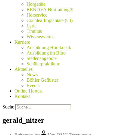
Hörgeräte
RENOVA Hörtraining®
Hörservice
Cochlea-Implantate (CI)
Lyric
Tinnitus
Wissenswertes
Karriere
Ausbildung Hörakustik
Ausbildung im Büro
Stellenangebote
Schülerpraktikum
Aktuelles
News
Böhler Geflüster
Events
Online Hörtest
Kontakt
Suche
gerald_nitzer
Beitragsautor
Von
OMG Testzugang