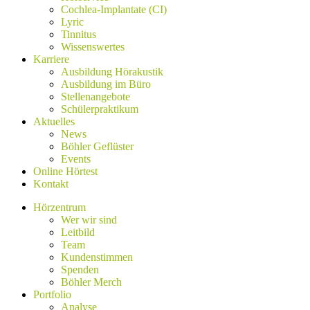
Cochlea-Implantate (CI)
Lyric
Tinnitus
Wissenswertes
Karriere
Ausbildung Hörakustik
Ausbildung im Büro
Stellenangebote
Schülerpraktikum
Aktuelles
News
Böhler Geflüster
Events
Online Hörtest
Kontakt
Hörzentrum
Wer wir sind
Leitbild
Team
Kundenstimmen
Spenden
Böhler Merch
Portfolio
Analyse