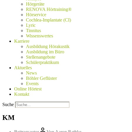
Hörgeräte
RENOVA Hörtraining®
Hörservice
Cochlea-Implantate (CI)
Lyric
Tinnitus
Wissenswertes
Karriere
Ausbildung Hörakustik
Ausbildung im Büro
Stellenangebote
Schülerpraktikum
Aktuelles
News
Böhler Geflüster
Events
Online Hörtest
Kontakt
Suche
KM
Beitragsautor
Von
Aaron Rathke