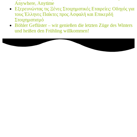
Anywhere, Anytime
Εξερευνώντας τις Ξένες Στοιχηματικές Εταιρείες: Οδηγός για
τους Έλληνες Παίκτες προς Ασφαλή και Επικερδή
Στοιχηματισμό
Böhler Geflüster – wir genießen die letzten Züge des Winters
und heißen den Frühling willkommen!