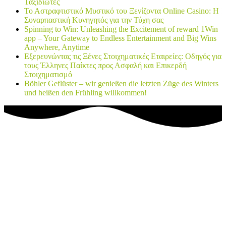
Ταξιδιώτες
Το Αστραφτιστικό Μυστικό του Ξενίζοντα Online Casino: Η
Συναρπαστική Κυνηγητός για την Τύχη σας
Spinning to Win: Unleashing the Excitement of reward 1Win
app – Your Gateway to Endless Entertainment and Big Wins
Anywhere, Anytime
Εξερευνώντας τις Ξένες Στοιχηματικές Εταιρείες: Οδηγός για
τους Έλληνες Παίκτες προς Ασφαλή και Επικερδή
Στοιχηματισμό
Böhler Geflüster – wir genießen die letzten Züge des Winters
und heißen den Frühling willkommen!