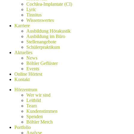
Cochlea-Implantate (CI)
Lyric
Tinnitus
Wissenswertes
Karriere
Ausbildung Hörakustik
Ausbildung im Büro
Stellenangebote
Schülerpraktikum
Aktuelles
News
Böhler Geflüster
Events
Online Hörtest
Kontakt
Hörzentrum
Wer wir sind
Leitbild
Team
Kundenstimmen
Spenden
Böhler Merch
Portfolio
Analyse