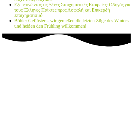
Εξερευνώντας τις Ξένες Στοιχηματικές Εταιρείες: Οδηγός για
τους Έλληνες Παίκτες προς Ασφαλή και Επικερδή
Στοιχηματισμό
Böhler Geflüster – wir genießen die letzten Züge des Winters
und heißen den Frühling willkommen!