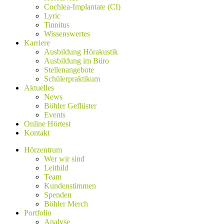
Cochlea-Implantate (CI)
Lyric
Tinnitus
Wissenswertes
Karriere
Ausbildung Hörakustik
Ausbildung im Büro
Stellenangebote
Schülerpraktikum
Aktuelles
News
Böhler Geflüster
Events
Online Hörtest
Kontakt
Hörzentrum
Wer wir sind
Leitbild
Team
Kundenstimmen
Spenden
Böhler Merch
Portfolio
Analyse