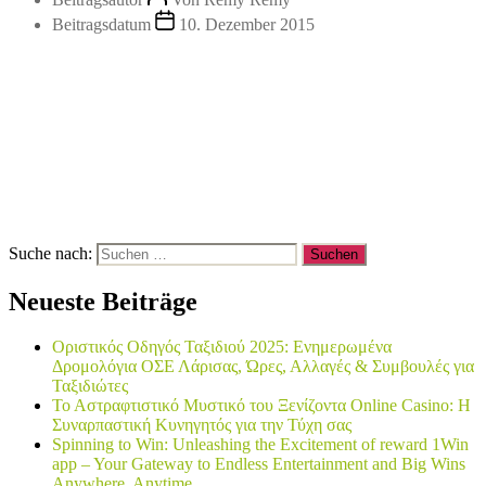
Beitragsdatum
10. Dezember 2015
Suche nach:
Neueste Beiträge
Οριστικός Οδηγός Ταξιδιού 2025: Ενημερωμένα
Δρομολόγια ΟΣΕ Λάρισας, Ώρες, Αλλαγές & Συμβουλές για
Ταξιδιώτες
Το Αστραφτιστικό Μυστικό του Ξενίζοντα Online Casino: Η
Συναρπαστική Κυνηγητός για την Τύχη σας
Spinning to Win: Unleashing the Excitement of reward 1Win
app – Your Gateway to Endless Entertainment and Big Wins
Anywhere, Anytime