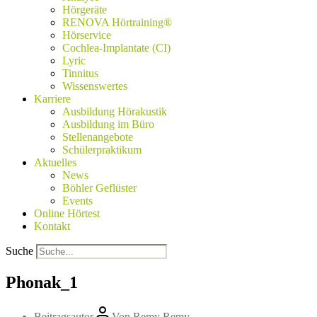
Hörgeräte
RENOVA Hörtraining®
Hörservice
Cochlea-Implantate (CI)
Lyric
Tinnitus
Wissenswertes
Karriere
Ausbildung Hörakustik
Ausbildung im Büro
Stellenangebote
Schülerpraktikum
Aktuelles
News
Böhler Geflüster
Events
Online Hörtest
Kontakt
Suche
Phonak_1
Beitragsautor
Von
Remy Remy