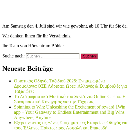
Am Samstag den 4. Juli sind wir wie gewohnt, ab 10 Uhr für Sie da.
Wir danken Ihnen für Ihr Verständnis.
Ihr Team von Hörzentrum Böhler
Suche nach:
Neueste Beiträge
Οριστικός Οδηγός Ταξιδιού 2025: Ενημερωμένα
Δρομολόγια ΟΣΕ Λάρισας, Ώρες, Αλλαγές & Συμβουλές για
Ταξιδιώτες
Το Αστραφτιστικό Μυστικό του Ξενίζοντα Online Casino: Η
Συναρπαστική Κυνηγητός για την Τύχη σας
Spinning to Win: Unleashing the Excitement of reward 1Win
app – Your Gateway to Endless Entertainment and Big Wins
Anywhere, Anytime
Εξερευνώντας τις Ξένες Στοιχηματικές Εταιρείες: Οδηγός για
τους Έλληνες Παίκτες προς Ασφαλή και Επικερδή