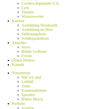
Cochlea-Implantate (CI)
Lyric
Tinnitus
Wissenswertes
Karriere
Ausbildung Hörakustik
Ausbildung im Büro
Stellenangebote
Schülerpraktikum
Aktuelles
News
Böhler Geflüster
Events
Online Hörtest
Kontakt
Hörzentrum
Wer wir sind
Leitbild
Team
Kundenstimmen
Spenden
Böhler Merch
Portfolio
Analyse